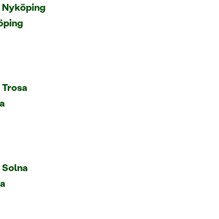
i
Nyköping
öping
i
Trosa
sa
i
Solna
na