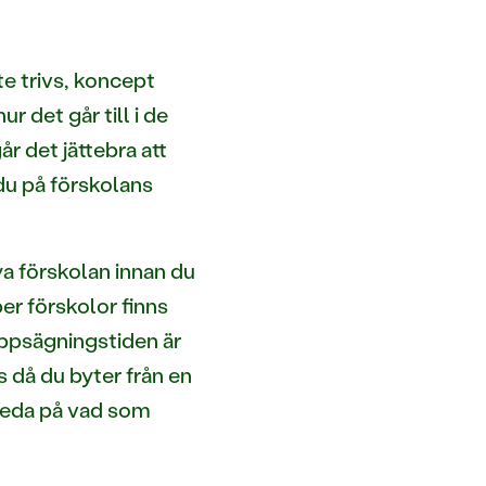
nte trivs, koncept
r det går till i de
år det jättebra att
 du på förskolans
nya förskolan innan du
er förskolor finns
 uppsägningstiden är
 då du byter från en
 reda på vad som