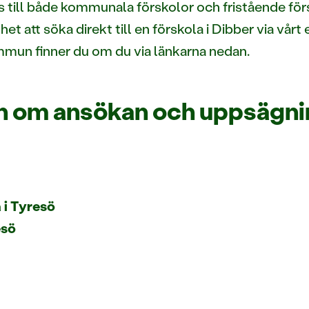
till både kommunala förskolor och fristående förs
het att söka direkt till en förskola i Dibber via vå
mmun finner du om du via länkarna nedan.
ion om ansökan och uppsägn
 i Tyresö
esö