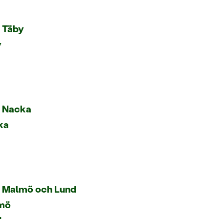
i
Täby
y
i
Nacka
ka
i
Malmö och Lund
lmö