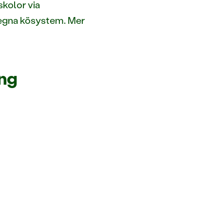
kolor via
rt egna kösystem. Mer
ing