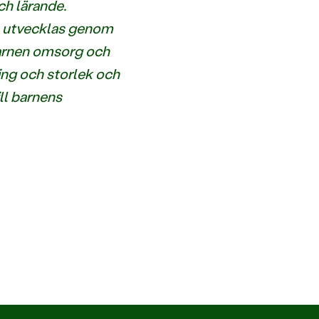
ch lärande.
och utvecklas genom
barnen omsorg och
ing och storlek och
ill barnens