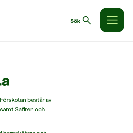
search
Sök
la
 Förskolan består av
r samt Safiren och
ed barnskötare och