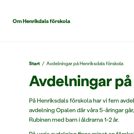
Om Henrikdals förskola
Start
/
Avdelningar på Henriksdals förskola
Avdelningar på
På Henriksdals förskola har vi fem avde
avdelning Opalen där våra 5-åringar går
Rubinen med barn i åldrarna 1-2 år.
På varje avdelning finns minst en försk