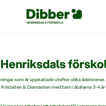
HENRIKSDALS FÖRSKOLA
 Henriksdals försko
lningar som är uppkallade utefter olika ädelstenar.
, Kristallen & Diamanten med barn i åldrarna 3-4 å
ollärare som arbetar i ett arbetslag tillsammans m