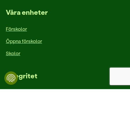
Våra enheter
Förskolor
Öppna förskolor
Skolor
Integritet
Integritetspolicy
Dibber Sverige är en del av den norska
friskolekoncernen Dibber som startades och ägs