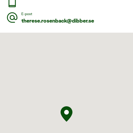
smartphone
alternate_email
E-post
therese.rosenback@dibber.se