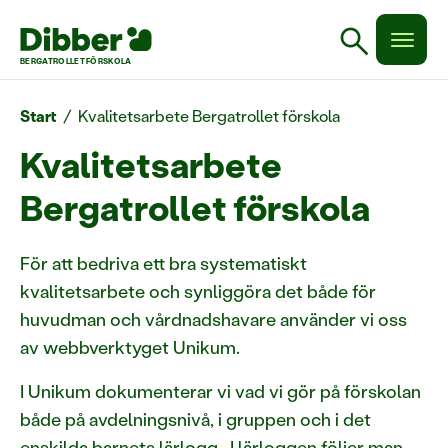
search
BERGATROLLET FÖRSKOLA
Start
/
Kvalitetsarbete Bergatrollet förskola
Kvalitetsarbete
Bergatrollet förskola
För att bedriva ett bra systematiskt
kvalitetsarbete och synliggöra det både för
huvudman och vårdnadshavare använder vi oss
av webbverktyget Unikum.
I Unikum dokumenterar vi vad vi gör på förskolan
både på avdelningsnivå, i gruppen och i det
enskilda barnets lärlogg. I lärloggen följer man