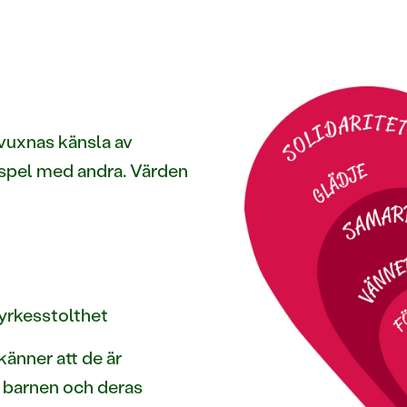
 vuxnas känsla av
mspel med andra. Värden
yrkesstolthet
känner att de är
v barnen och deras