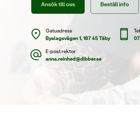
Ansök till oss
Beställ info
location_on
smartphone
Gatuadress
Te
Byalagsvägen 1, 187 45 Täby
07
alternate_email
E-post rektor
anna.reinhed@dibber.se