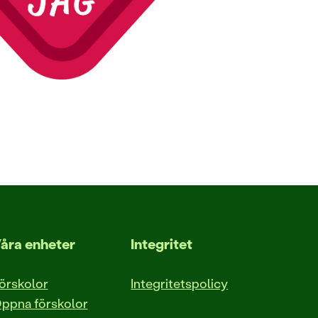
åra enheter
Integritet
örskolor
Integritetspolicy
ppna förskolor