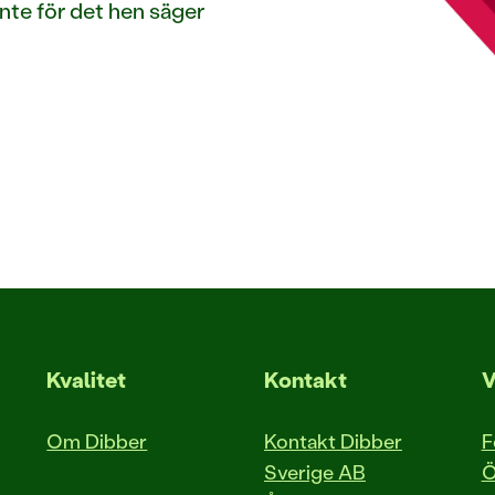
, inte för det hen säger
Kvalitet
Kontakt
V
Om Dibber
Kontakt Dibber
F
Sverige AB
Ö