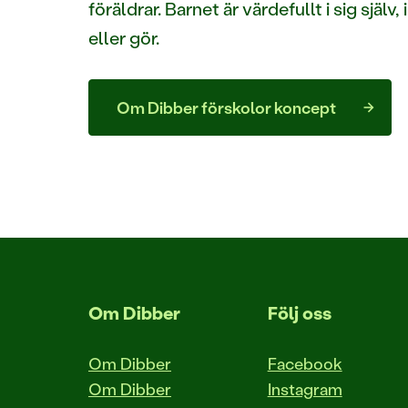
föräldrar. Barnet är värdefullt i sig själv
eller gör.
Om Dibber förskolor koncept
Om Dibber
Följ oss
Om Dibber
Facebook
Om Dibber
Instagram