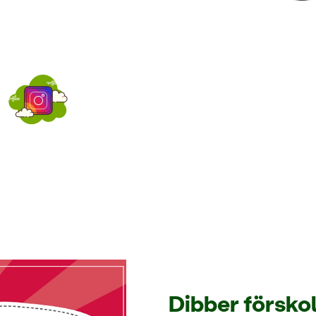
m
Dibber förskol