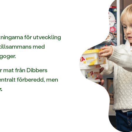
tningarna för utveckling
ö tillsammans med
goger.
år mat från Dibbers
entralt förberedd, men
.