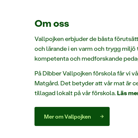
Om oss
Vallpojken erbjuder de bästa förutsät
och lärande i en varm och trygg milj
kompetenta och medforskande peda
På Dibber Vallpojken förskola får vi v
Matgård. Det betyder att vår mat är c
tillagad lokalt på vår förskola.
Läs mer
Mer om Vallpojken