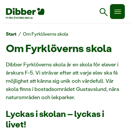
search
FYRKLÖVERNS SKOLA
Start
/
Om Fyrklöverns skola
Om Fyrklöverns skola
Dibber Fyrklöverns skola är en skola för elever i
årskurs F-5. Vi strävar efter att varje elev ska få
möjlighet att känna sig unik och värdefull. Vår
skola finns i bostadsområdet Gustavslund, nära
naturområden och lekparker.
Lyckas i skolan – lyckas i
livet!