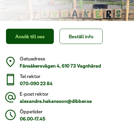
Ansök till oss
Beställ info
location_on
Gatuadress
Fänsåkersvägen 4, 610 73 Vagnhärad
smartphone
Tel rektor
070-090 23 84
alternate_email
E-post rektor
alexandra.hakansson@dibber.se
schedule
Öppetider
06.00-17.45