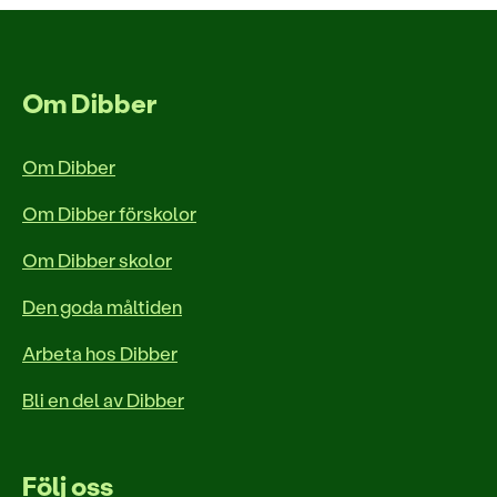
Om Dibber
Om Dibber
Om Dibber förskolor
Om Dibber skolor
Den goda måltiden
Arbeta hos Dibber
Bli en del av Dibber
Följ oss