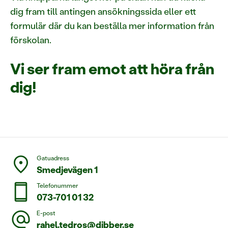
dig fram till antingen ansökningssida eller ett
formulär där du kan beställa mer information från
förskolan.
Vi ser fram emot att höra från
dig!
location_on
Gatuadress
Smedjevägen 1
smartphone
Telefonummer
073-701 01 32
alternate_email
E-post
rahel.tedros@dibber.se