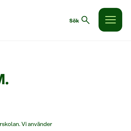
search
Sök
M.
förskolan. Vi använder