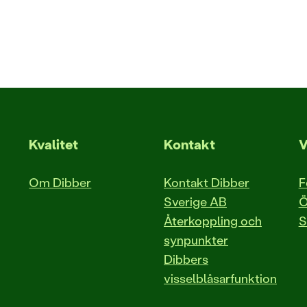
Kvalitet
Kontakt
V
Om Dibber
Kontakt Dibber
F
Sverige AB
Ö
Återkoppling och
S
synpunkter
Dibbers
visselblåsarfunktion