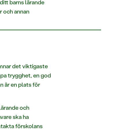
itt barns lärande
ar och annan
nar det viktigaste
kapa trygghet, en god
 är en plats för
 lärande och
vare ska ha
ntakta förskolans