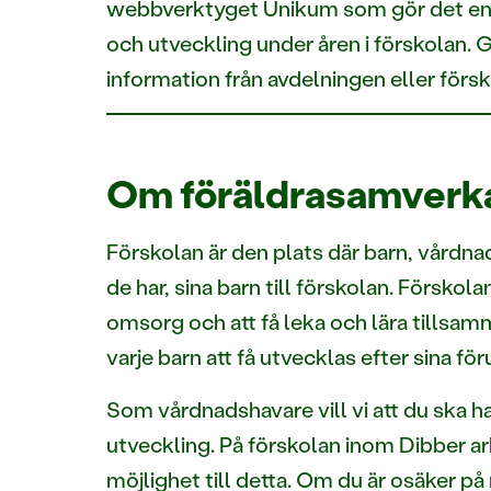
webbverktyget Unikum som gör det enkel
och utveckling under åren i förskolan. 
information från avdelningen eller försk
Om föräldrasamverka
Förskolan är den plats där barn, vård
de har, sina barn till förskolan. Försko
omsorg och att få leka och lära tillsa
varje barn att få utvecklas efter sina för
Som vårdnadshavare vill vi att du ska ha
utveckling. På förskolan inom Dibber a
möjlighet till detta. Om du är osäker p