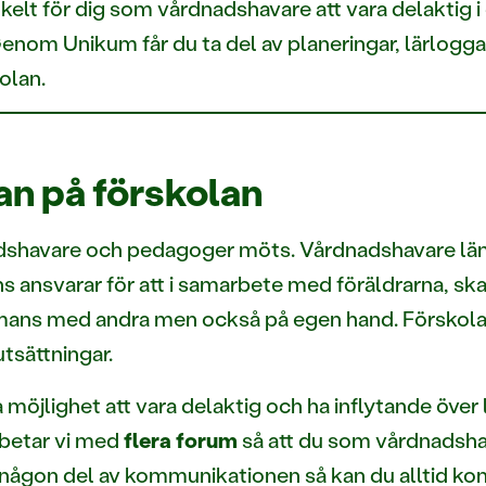
t för dig som vårdnadshavare att vara delaktig i d
Genom Unikum får du ta del av planeringar, lärlogg
olan.
n på förskolan
nadshavare och pedagoger möts. Vårdnadshavare läm
lans ansvarar för att i samarbete med föräldrarna, s
mmans med andra men också på egen hand. Förskolan
utsättningar.
 möjlighet att vara delaktig och ha inflytande över
rbetar vi med
flera forum
så att du som vårdnadsha
å någon del av kommunikationen så kan du alltid ko