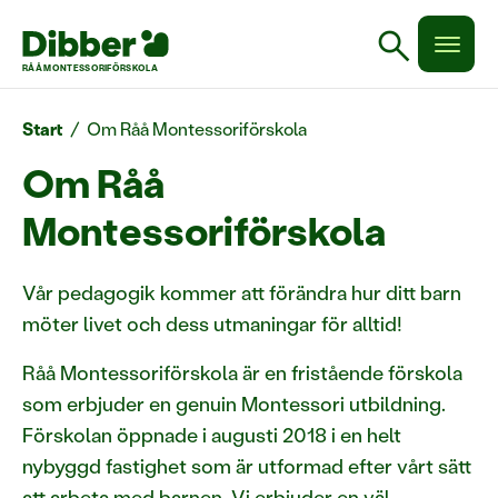
search
RÅÅ MONTESSORIFÖRSKOLA
Start
/
Om Råå Montessoriförskola
Om Råå
Montessoriförskola
Vår pedagogik kommer att förändra hur ditt barn
möter livet och dess utmaningar för alltid!
Råå Montessoriförskola är en fristående förskola
som erbjuder en genuin Montessori utbildning.
Förskolan öppnade i augusti 2018 i en helt
nybyggd fastighet som är utformad efter vårt sätt
att arbeta med barnen. Vi erbjuder en väl