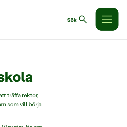
search
Sök
skola
tt träffa rektor,
n som vill börja
 Vi pratar lite om