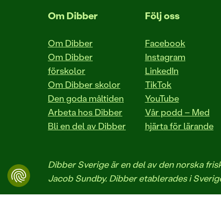
Om Dibber
Följ oss
Om Dibber
Facebook
Om Dibber
Instagram
förskolor
LinkedIn
Om Dibber skolor
TikTok
Den goda måltiden
YouTube
Arbeta hos Dibber
Vår podd – Med
Bli en del av Dibber
hjärta för lärande
Dibber Sverige är en del av den norska fr
Jacob Sundby. Dibber etablerades i Sverige