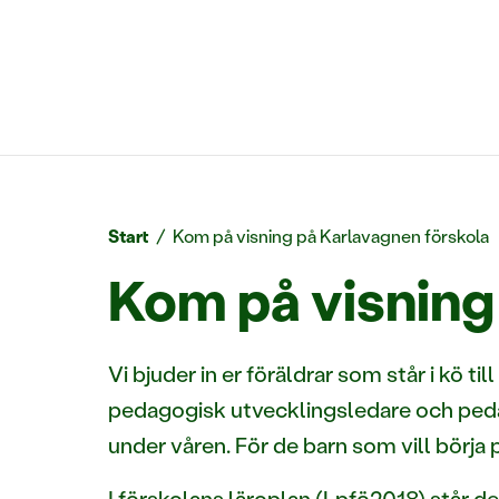
Start
/
Kom på visning på Karlavagnen förskola
Kom på visning
Vi bjuder in er föräldrar som står i kö til
pedagogisk utvecklingsledare och pedag
under våren. För de barn som vill börja på
I förskolans läroplan (Lpfö2018) står det