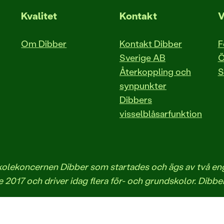
Kvalitet
Kontakt
V
Om Dibber
Kontakt Dibber
F
Sverige AB
Ö
Återkoppling och
S
synpunkter
Dibbers
visselblåsarfunktion
iskolekoncernen Dibber som startades och ägs av två 
 2017 och driver idag flera för- och grundskolor. Dibbe