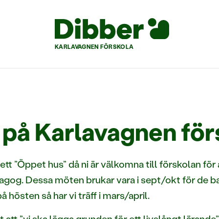
KARLAVAGNEN FÖRSKOLA
 på Karlavagnen för
l ett ”Öppet hus” då ni är välkomna till förskolan för a
og. Dessa möten brukar vara i sept/okt för de bar
 hösten så har vi träff i mars/april.
 att ”vi ska lägga grunden för ett livslångt lärande”.