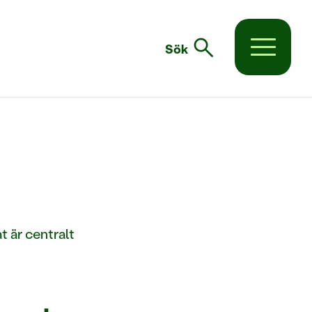
search
Sök
t är centralt