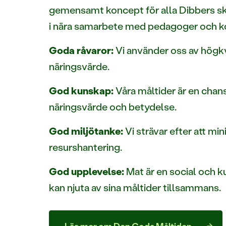
gemensamt koncept för alla Dibbers sko
i nära samarbete med pedagoger och koc
Goda råvaror:
Vi använder oss av högkv
näringsvärde.
God kunskap:
Våra måltider är en chan
näringsvärde och betydelse.
God miljötanke:
Vi strävar efter att m
resurshantering.
God upplevelse:
Mat är en social och ku
kan njuta av sina måltider tillsammans.