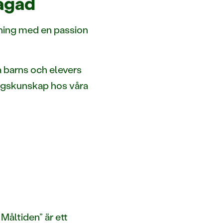
lagad
ning med en passion
a barns och elevers
ingskunskap hos våra
Måltiden” är ett