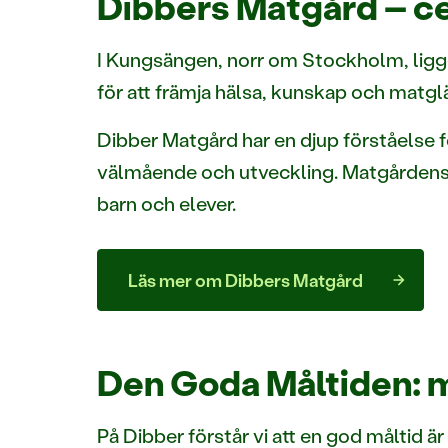
Dibbers Matgård – cen
I Kungsängen, norr om Stockholm, ligg
för att främja hälsa, kunskap och matgl
Dibber Matgård har en djup förståelse f
välmående och utveckling. Matgårdens vi
barn och elever.
Läs mer om Dibbers Matgård
Den Goda Måltiden: m
På Dibber förstår vi att en god måltid ä