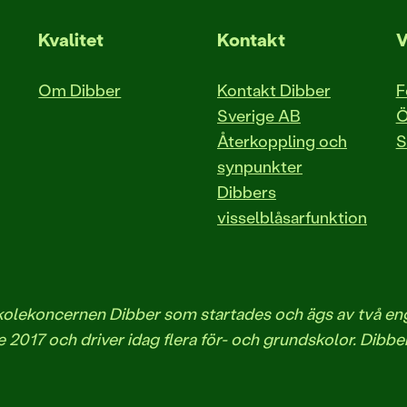
Kvalitet
Kontakt
V
Om Dibber
Kontakt Dibber
F
Sverige AB
Ö
Återkoppling och
S
synpunkter
Dibbers
visselblåsarfunktion
iskolekoncernen Dibber som startades och ägs av två 
 2017 och driver idag flera för- och grundskolor. Dibbe