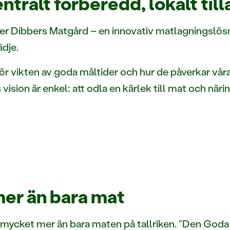
tralt förberedd, lokalt til
er Dibbers Matgård – en innovativ matlagningslös
ädje.
ör vikten av goda måltider och hur de påverkar vår
sion är enkel: att odla en kärlek till mat och när
er än bara mat
r mycket mer än bara maten på tallriken. ”Den Goda 