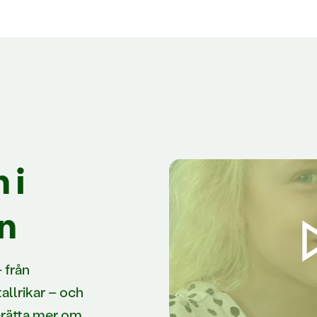
 i
n
 från
allrikar – och
erätta mer om