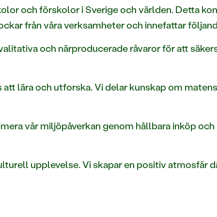
lor och förskolor i Sverige och världen. Detta ko
kar från våra verksamheter och innefattar följand
alitativa och närproducerade råvaror för att säker
s att lära och utforska. Vi delar kunskap om maten
inimera vår miljöpåverkan genom hållbara inköp och 
lturell upplevelse. Vi skapar en positiv atmosfär d