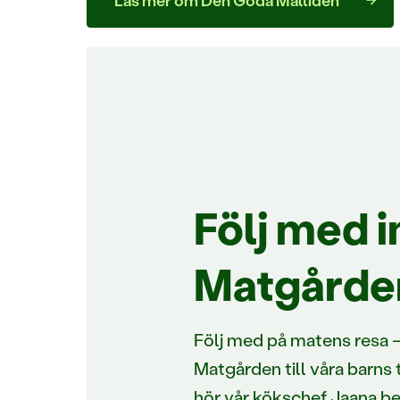
Läs mer om Den Goda Måltiden
Följ med in
Matgårde
Följ med på matens resa –
Matgården till våra barns t
hör vår kökschef Jaana b