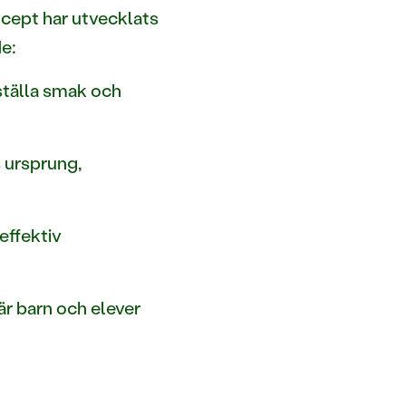
ncept har utvecklats
e:
ställa smak och
s ursprung,
effektiv
är barn och elever