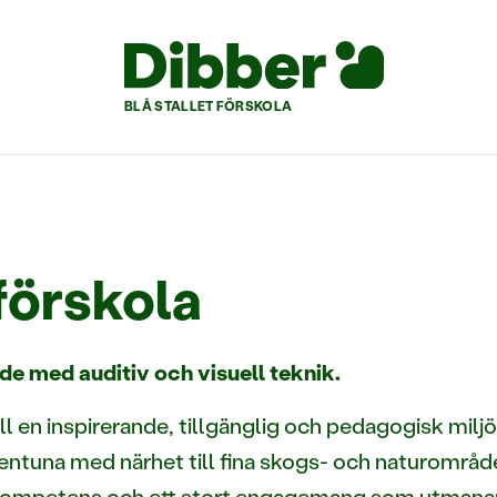
BLÅ STALLET FÖRSKOLA
förskola
de med auditiv och visuell teknik.
ill en inspirerande, tillgänglig och pedagogisk mi
llentuna med närhet till fina skogs- och naturområd
kompetens och ett stort engagemang som utmanar di