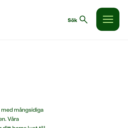
search
Sök
ljö med mångsidiga
en. Våra
tt barns lust till