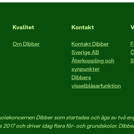
Kvalitet
Kontakt
V
Om Dibber
Kontakt Dibber
F
Sverige AB
Ö
Återkoppling och
S
synpunkter
Dibbers
visselblåsarfunktion
iskolekoncernen Dibber som startades och ägs av två 
 2017 och driver idag flera för- och grundskolor. Dibbe