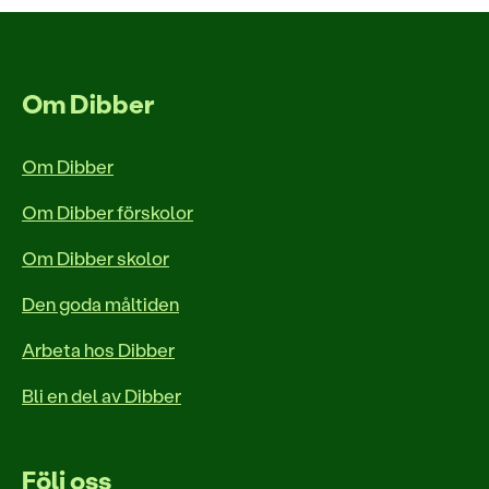
Om Dibber
Om Dibber
Om Dibber förskolor
Om Dibber skolor
Den goda måltiden
Arbeta hos Dibber
Bli en del av Dibber
Följ oss