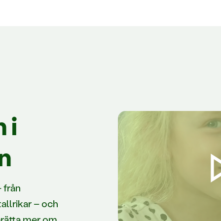
 i
n
 från
allrikar – och
erätta mer om