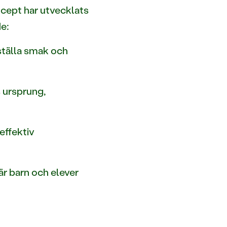
ncept har utvecklats
e:
ställa smak och
s ursprung,
effektiv
är barn och elever