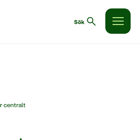
search
Sök
r centralt