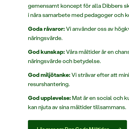
gemensamt koncept för alla Dibbers sko
i nära samarbete med pedagoger och koc
Goda råvaror:
Vi använder oss av högkv
näringsvärde.
God kunskap:
Våra måltider är en chan
näringsvärde och betydelse.
God miljötanke:
Vi strävar efter att m
resurshantering.
God upplevelse:
Mat är en social och ku
kan njuta av sina måltider tillsammans.