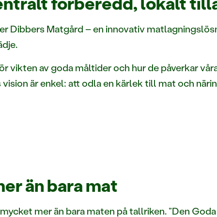
tralt förberedd, lokalt til
er Dibbers Matgård – en innovativ matlagningslös
ädje.
ör vikten av goda måltider och hur de påverkar vår
sion är enkel: att odla en kärlek till mat och när
er än bara mat
r mycket mer än bara maten på tallriken. ”Den Goda 