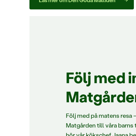
Läs mer om Den Goda Måltiden
Följ med in
Matgårde
Följ med på matens resa –
Matgården till våra barns t
hör vår kökschef Jaana b