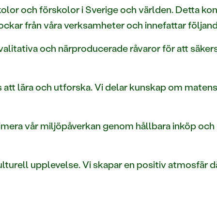
lor och förskolor i Sverige och världen. Detta ko
kar från våra verksamheter och innefattar följand
alitativa och närproducerade råvaror för att säker
s att lära och utforska. Vi delar kunskap om maten
inimera vår miljöpåverkan genom hållbara inköp och 
lturell upplevelse. Vi skapar en positiv atmosfär d