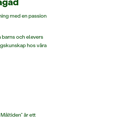
lagad
ning med en passion
a barns och elevers
ingskunskap hos våra
Måltiden” är ett