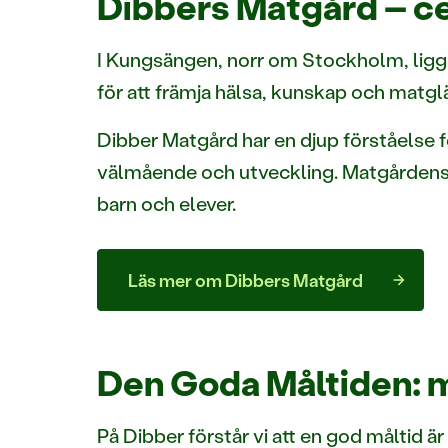
Dibbers Matgård – cen
I Kungsängen, norr om Stockholm, ligg
för att främja hälsa, kunskap och matgl
Dibber Matgård har en djup förståelse f
välmående och utveckling. Matgårdens vi
barn och elever.
Läs mer om Dibbers Matgård
Den Goda Måltiden: m
På Dibber förstår vi att en god måltid ä