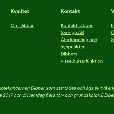
Kvalitet
Kontakt
V
Om Dibber
Kontakt Dibber
F
Sverige AB
Ö
Återkoppling och
S
synpunkter
Dibbers
visselblåsarfunktion
iskolekoncernen Dibber som startades och ägs av två 
 2017 och driver idag flera för- och grundskolor. Dibbe