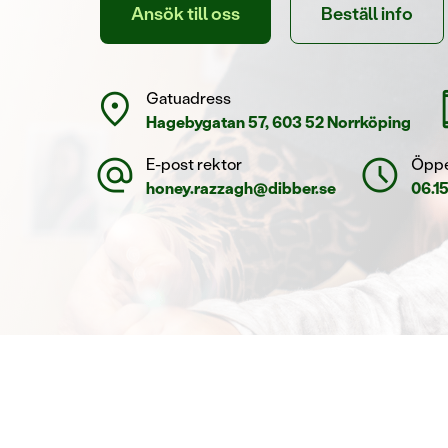
Ansök till oss
Beställ info
location_on
sma
Gatuadress
Hagebygatan 57, 603 52 Norrköping
alternate_email
schedule
E-post rektor
Öppe
honey.razzagh@dibber.se
06.1