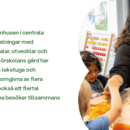
rnhusen i centrala
delningar med
alar, utvecklar och
Förskolans gård har
n lekstuga och
 omgivna av flera
ckså ett flertal
na besöker tillsammans