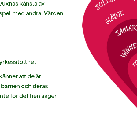
 vuxnas känsla av
mspel med andra. Värden
yrkesstolthet
känner att de är
v barnen och deras
, inte för det hen säger