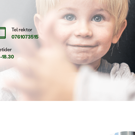
rtphone
Tel rektor
0761073515
tider
5-18.30