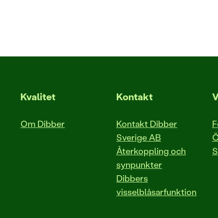
Kvalitet
Kontakt
V
Om Dibber
Kontakt Dibber
F
Sverige AB
Ö
Återkoppling och
S
synpunkter
Dibbers
visselblåsarfunktion