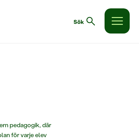
search
Sök
ern pedagogik, där
olan för varje elev