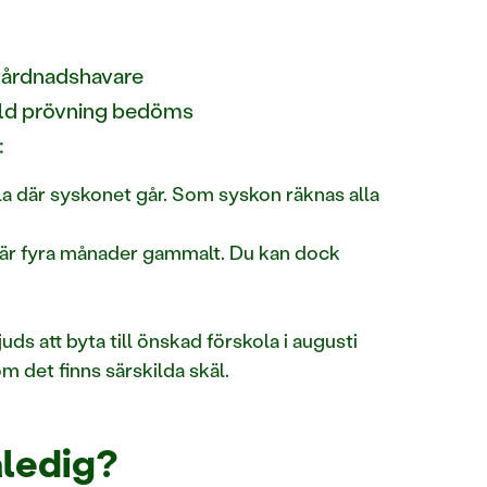
 vårdnadshavare
kild prövning bedöms
:
la där syskonet går. Som syskon räknas alla
n är fyra månader gammalt. Du kan dock
ds att byta till önskad förskola i augusti
om det finns särskilda skäl.
aledig?