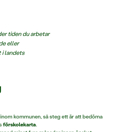
er tiden du arbetar
de eller
 i landets
g
lor inom kommunen, så steg ett är att bedöma
ns
förskolekarta
.