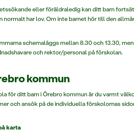
sökande eller föräldraledig kan ditt barn fortsätt
n normalt har lov. Om inte barnet hör till den allm
marna schemaläggs mellan 8.30 och 13.30, men hu
dnadshavare och rektor/personal på förskolan.
 Örebro kommun
kola för ditt barn i Örebro kommun är du varmt välk
r och ansök på de individuella förskolornas sidor.
på karta