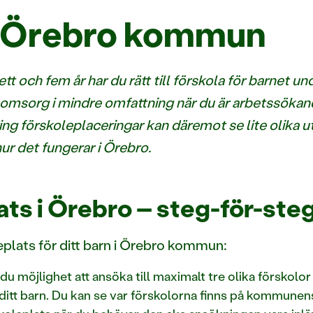
 i Örebro kommun
och fem år har du rätt till förskola för barnet und
arnomsorg i mindre omfattning när du är arbetssökan
ing förskoleplaceringar kan däremot se lite olika ut
ur det fungerar i Örebro.
ts i Örebro – steg-för-ste
eplats för ditt barn i Örebro kommun:
r du möjlighet att ansöka till maximalt tre olika försko
 ditt barn. Du kan se var förskolorna finns på kommune