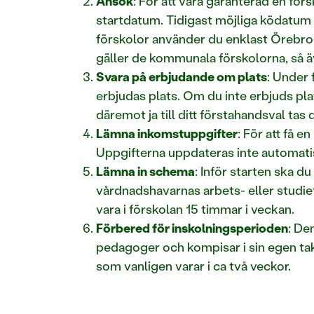
Ansök
: För att vara garanterad en fö
startdatum. Tidigast möjliga ködatum 
förskolor använder du enklast Öreb
gäller de kommunala förskolorna, så 
Svara på erbjudande om plats
: Under 
erbjudas plats. Om du inte erbjuds plat
däremot ja till ditt förstahandsval tas
Lämna inkomstuppgifter
: För att få
Uppgifterna uppdateras inte automatis
Lämna in schema
: Inför starten ska d
vårdnadshavarnas arbets- eller studieti
vara i förskolan 15 timmar i veckan.
Förbered för inskolningsperioden
: De
pedagoger och kompisar i sin egen tak
som vanligen varar i ca två veckor.