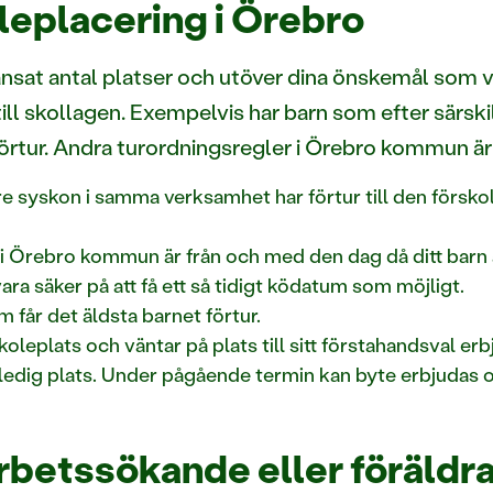
leplacering i Örebro
änsat antal platser och utöver dina önskemål som
ll skollagen. Exempelvis har barn som efter särs
 förtur. Andra turordningsregler i Örebro kommun är
re syskon i samma verksamhet har förtur till den försko
t i Örebro kommun är från och med den dag då ditt bar
vara säker på att få ett så tidigt ködatum som möjligt.
får det äldsta barnet förtur.
leplats och väntar på plats till sitt förstahandsval erbju
 en ledig plats. Under pågående termin kan byte erbjudas 
arbetssökande eller föräldr