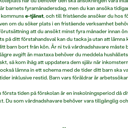
rskoleplats när du behöver den ska ansökningen vara in
är barnets fyramånadersdag, men du kan ansöka tidigar
ro kommuns
e-tjänst
, och till fristående ansöker du hos 
även om du söker plats i en fristående verksamhet beh
förutsättning att du ansökt minst fyra månader innan ön
s på ditt förstahandsval kan du tacka ja utan att lämna 
 ditt barn bort från kön. Är ni två vårdnadshavare måste
 en lägre avgift än maxtaxa behöver du meddela hushåll
kt, så kom ihåg att uppdatera dem själv när inkomstern
u också lämna in ett schema med de tider ditt barn ska v
der inklusive restid. Barn vars föräldrar är arbetssökan
n första tiden på förskolan är en inskolningsperiod då di
t. Du som vårdnadshavare behöver vara tillgänglig och 