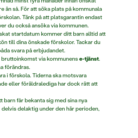
lämnad minst fyra månader innan önskat
e än så. För att söka plats på kommunala
förskolan. Tänk på att platsgarantin endast
över du också ansöka via kommunen.
skat startdatum kommer ditt barn alltid att
kön till dina önskade förskolor. Tackar du
 båda svara på erbjudandet.
ets bruttoinkomst via kommunens
e-tjänst
.
a förändras.
ara i förskola. Tiderna ska motsvara
de eller föräldralediga har dock rätt att
tt barn får bekanta sig med sina nya
delvis delaktig under den här perioden,