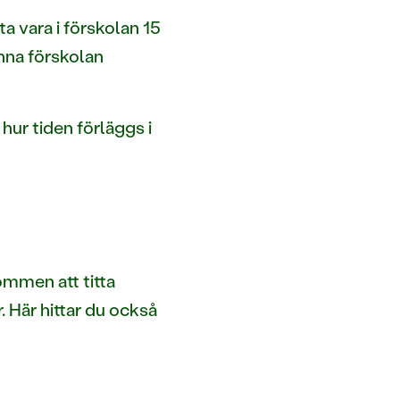
a vara i förskolan 15
änna förskolan
r tiden förläggs i
ommen att titta
 Här hittar du också