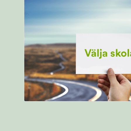
som
s …