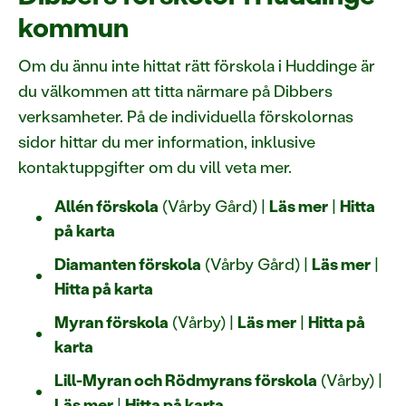
kommun
Om du ännu inte hittat rätt förskola i Huddinge är
du välkommen att titta närmare på Dibbers
verksamheter. På de individuella förskolornas
sidor hittar du mer information, inklusive
kontaktuppgifter om du vill veta mer.
Allén förskola
(Vårby Gård) |
Läs mer
|
Hitta
på karta
Diamanten förskola
(Vårby Gård) |
Läs mer
|
Hitta på karta
Myran förskola
(Vårby) |
Läs mer
|
Hitta på
karta
Lill-Myran och Rödmyrans förskola
(Vårby) |
Läs mer
|
Hitta på karta