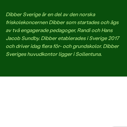
Dibber Sverige är en del av den norska
friskolekoncernen Dibber som startades och ägs
av två engagerade pedagoger, Randi och Hans
Jacob Sundby. Dibber etablerades i Sverige 2017
och driver idag flera för- och grundskolor. Dibber
Sveriges huvudkontor ligger i Sollentuna.