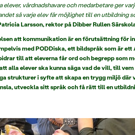
ra elever, vårdnadshavare och medarbetare ger varj
ndet så varje elev får möjlighet till en utbildning 
Patricia Larsson, rektor på Dibber Rullen Särskol
lsen att kommunikation är en förutsättning för in
xempelvis med PODDiska, ett bildspråk som är ett 
rar till att eleverna får ord och begrepp som m
 alla elever ska kunna säga vad de vill, till vem
a strukturer i syfte att skapa en trygg miljö där 
nsla, utveckla sitt språk och få rätt till en utbil