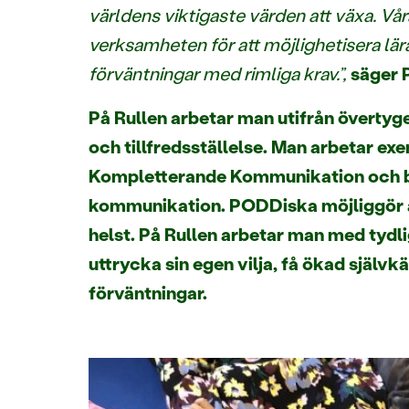
världens viktigaste värden att växa. Vå
verksamheten för att möjlighetisera lära
förväntningar med rimliga krav.”,
säger 
På Rullen arbetar man utifrån övertyge
och tillfredsställelse. Man arbetar e
Kompletterande Kommunikation och bid
kommunikation. PODDiska möjliggör att
helst. På Rullen arbetar man med tydlig
uttrycka sin egen vilja, få ökad självkä
förväntningar.