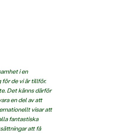
samhet i en
r de vi är tillför.
e. Det känns därför
ara en del av att
nationellt visar att
alla fantastiska
ättningar att få