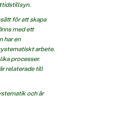
tidstillsyn.
ätt för att skapa
inns med ett
n har en
systematiskt arbete.
ika processer.
 relaterade till
ystematik och är