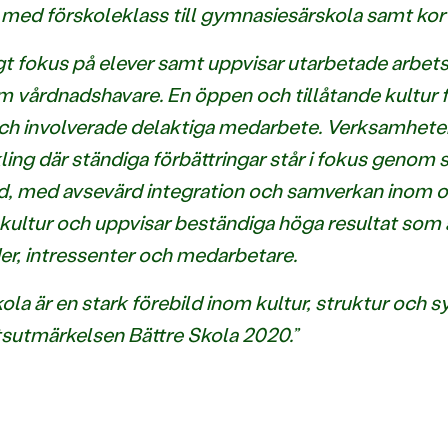
 med förskoleklass till gymnasiesärskola samt kort
 fokus på elever samt uppvisar utarbetade arbetss
 vårdnadshavare. En öppen och tillåtande kultur f
ch involverade delaktiga medarbete. Verksamhete
ing där ständiga förbättringar står i fokus genom 
 med avsevärd integration och samverkan inom ol
ultur och uppvisar beständiga höga resultat som är
der, intressenter och medarbetare.
a är en stark förebild inom kultur, struktur och s
tsutmärkelsen Bättre Skola 2020.”