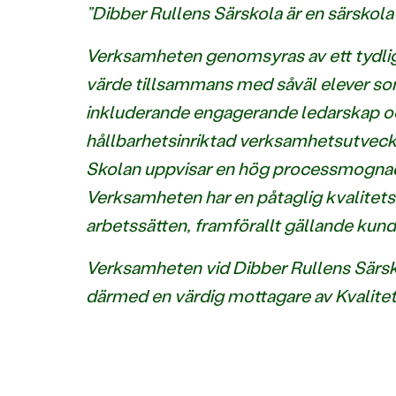
”Dibber Rullens Särskola är en särskola
Verksamheten genomsyras av ett tydligt
värde tillsammans med såväl elever som
inkluderande engagerande ledarskap o
hållbarhetsinriktad verksamhetsutveckl
Skolan uppvisar en hög processmognad,
Verksamheten har en påtaglig kvalitetsk
arbetssätten, framförallt gällande kun
Verksamheten vid Dibber Rullens Särskol
därmed en värdig mottagare av Kvalite