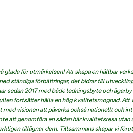
så glada för utmärkelsen! Att skapa en hållbar verk
d ständiga förbättringar, det bidrar till utveckling fö
gar sedan 2017 med både ledningsbyte och ägarbyt
ullen fortsätter hålla en hög kvalitetsmognad. Att v
med visionen att påverka också nationellt och inter
r inte att genomföra en sådan här kvalitetsresa utan 
kligen tillägnat dem. Tillsammans skapar vi föruts