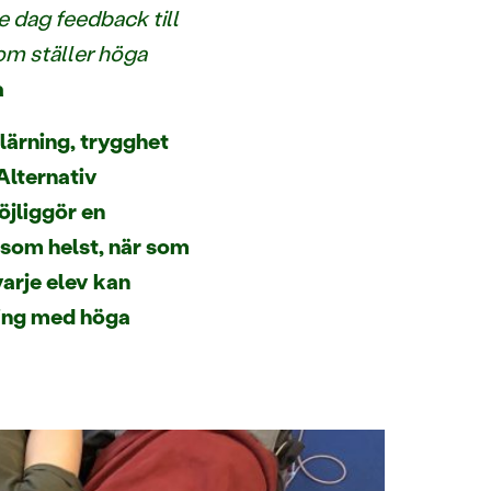
e dag feedback till
som ställer höga
a
lärning, trygghet
Alternativ
öjliggör en
 som helst, när som
varje elev kan
dning med höga