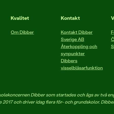
Kvalitet
Kontakt
V
Om Dibber
Kontakt Dibber
F
Sverige AB
Ö
Återkoppling och
S
synpunkter
Dibbers
visselblåsarfunktion
iskolekoncernen Dibber som startades och ägs av två 
 2017 och driver idag flera för- och grundskolor. Dibbe