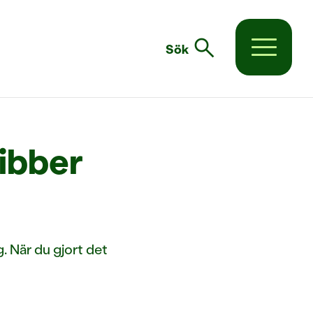
search
Sök
Dibber
. När du gjort det