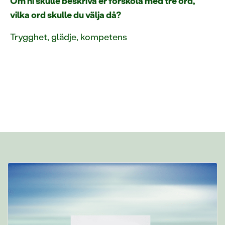
Om ni skulle beskriva er förskola med tre ord,
vilka ord skulle du välja då?
Trygghet, glädje, kompetens