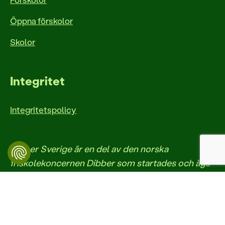
Öppna förskolor
Skolor
Integritet
Integritetspolicy
Dibber Sverige är en del av den norska
friskolekoncernen Dibber som startades och ägs
av två engagerade pedagoger, Randi och Hans
Jacob Sundby. Dibber etablerades i Sverige 2017
och driver idag flera för- och grundskolor. Dibber
Sveriges huvudkontor ligger i Sollentuna.