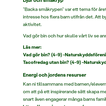
”Backa småkrypen” var ett tema för åre
intresse hos flera barn utifrån det. Att 
aktivitet.
Vad gör bin och hur skulle vårt liv se 
Läs mer:
Vad gör bin? (4-9) -Naturskyddsfören
Tacofredag utan bin? (4-9) -Natursky
Energi och jordens resurser
Kan ni tillsammans med barnen/eleverna 
om att på ett inspirerande sätt skapa 
snart även engagerar många barns famil