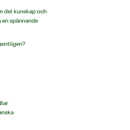
en del kunskap och
 på en spännande
gentligen?
dlar
ganska