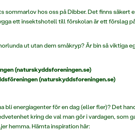
ts sommarlov hos oss på Dibber. Det finns säkert 
bygga ett insektshotell till förskolan är ett förslag
annorlunda ut utan dem småkryp? Är bin så viktiga e
ingen (naturskyddsforeningen.se)
ddsföreningen (naturskyddsforeningen.se)
bli energiagenter för en dag (eller fler)? Det han
medvetenhet kring de val man gör i vardagen, som 
jer hemma. Hämta inspiration här: