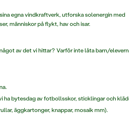
sina egna vindkraftverk, utforska solenergin med
r, människor på flykt, hav och isar.
a något av det vi hittar? Varför inte låta barn/eleve
na.
i ha bytesdag av fotbollsskor, sticklingar och klä
ullar, äggkartonger, knappar, mosaik mm).