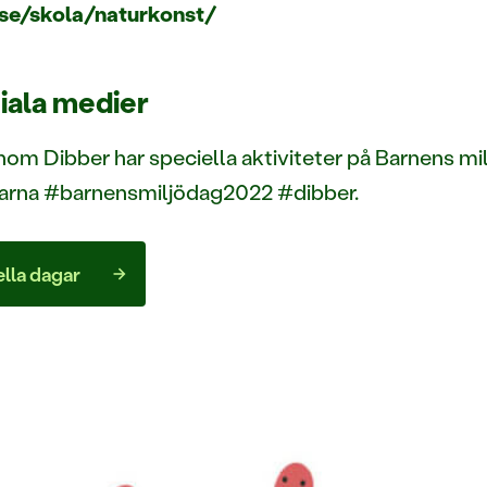
se/skola/naturkonst/
iala medier
 inom Dibber har speciella aktiviteter på Barnens m
arna #barnensmiljödag2022 #dibber.
lla dagar