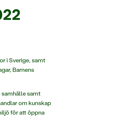
022
r i Sverige, samt
dagar, Barnens
rt samhälle samt
t handlar om kunskap
ljö för att öppna