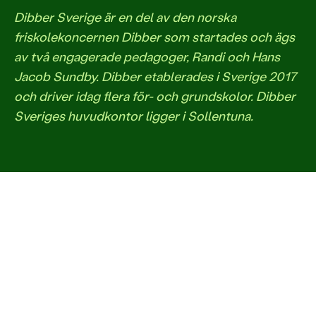
Dibber Sverige är en del av den norska
friskolekoncernen Dibber som startades och ägs
av två engagerade pedagoger, Randi och Hans
Jacob Sundby. Dibber etablerades i Sverige 2017
och driver idag flera för- och grundskolor. Dibber
Sveriges huvudkontor ligger i Sollentuna.