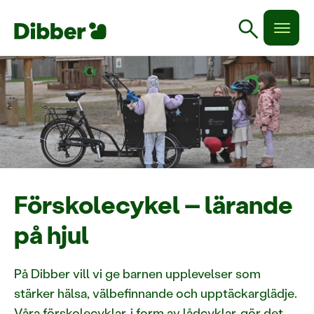
search
Förskolecykel – lärande
på hjul
På Dibber vill vi ge barnen upplevelser som
stärker hälsa, välbefinnande och upptäckarglädje.
Våra förskolecyklar, i form av lådcyklar, gör det